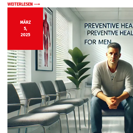
WEITERLESEN ⟶
MÄRZ
5,
2025