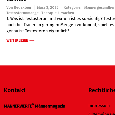
Von
Redakteur
März 3, 2025
Kategorien:
Männergesundhei
Testosteronmangel
,
Therapie
,
Ursachen
1. Was ist Testosteron und warum ist es so wichtig? Tes
auch bei Frauen in geringen Mengen vorkommt, spielt es 
genau ist Testosteron eigentlich?
WEITERLESEN ⟶
Kontakt
Rechtlich
®
Impressum
MÄNNERWERTE
Männermagazin
Allgemeine G