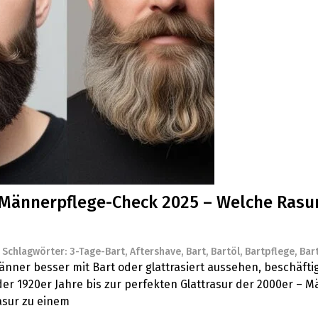
e Männerpflege-Check 2025 – Welche Rasur
Schlagwörter:
3-Tage-Bart
,
Aftershave
,
Bart
,
Bartöl
,
Bartpflege
,
Bar
Männer besser mit Bart oder glattrasiert aussehen, beschäft
der 1920er Jahre bis zur perfekten Glattrasur der 2000er – M
asur zu einem