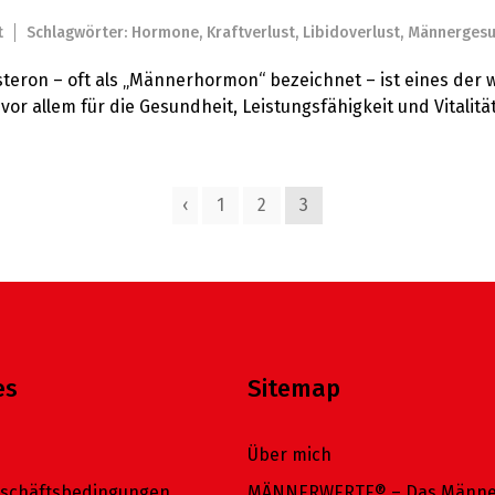
t
Schlagwörter:
Hormone
,
Kraftverlust
,
Libidoverlust
,
Männergesu
tosteron – oft als „Männerhormon“ bezeichnet – ist eines de
vor allem für die Gesundheit, Leistungsfähigkeit und Vitali
‹
1
2
3
es
Sitemap
Über mich
eschäftsbedingungen
MÄNNERWERTE® – Das Männe