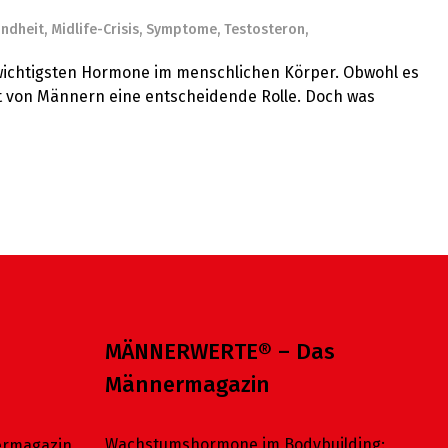
ndheit
,
Midlife-Crisis
,
Symptome
,
Testosteron
,
r wichtigsten Hormone im menschlichen Körper. Obwohl es
tät von Männern eine entscheidende Rolle. Doch was
MÄNNERWERTE® – Das
Männermagazin
Wachstumshormone im Bodybuilding:
rmagazin