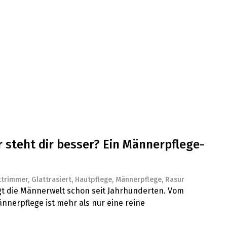
 steht dir besser? Ein Männerpflege-
ttrimmer
,
Glattrasiert
,
Hautpflege
,
Männerpflege
,
Rasur
igt die Männerwelt schon seit Jahrhunderten. Vom
ännerpflege ist mehr als nur eine reine